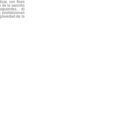
izar, con fines
o de la sanción
guientes... d)
 prohibiciones
 gravedad de la