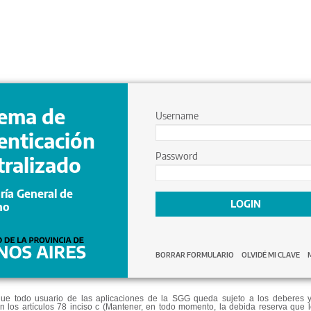
tema de
Username
enticación
Password
tralizado
ría General de
LOGIN
no
BORRAR FORMULARIO
OLVIDÉ MI CLAVE
ue todo usuario de las aplicaciones de la SGG queda sujeto a los deberes y
n los artículos 78 inciso c (Mantener, en todo momento, la debida reserva que 