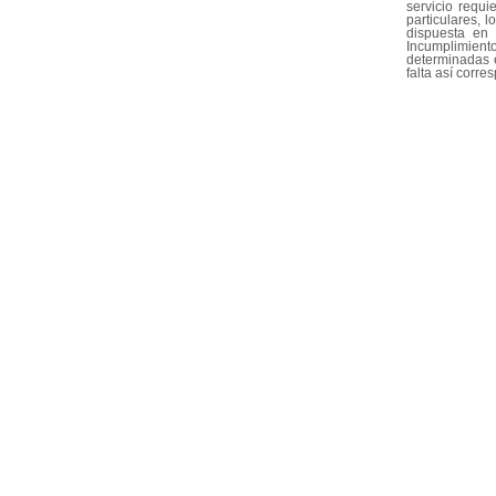
servicio requi
particulares, 
dispuesta en 
Incumplimient
determinadas e
falta así corre