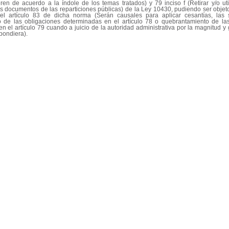
eren de acuerdo a la índole de los temas tratados) y 79 inciso f (Retirar y/o util
los documentos de las reparticiones públicas) de la Ley 10430, pudiendo ser objet
el artículo 83 de dicha norma (Serán causales para aplicar cesantías, las si
o de las obligaciones determinadas en el artículo 78 o quebrantamiento de las
n el artículo 79 cuando a juicio de la autoridad administrativa por la magnitud y
spondiera).